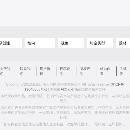
关于我
联系我
用户协
投稿说
版权声
成为作
手机
们
们
议
明
明
者
版
Copyright©2019北京山海人间网络科技有限公司 All rights reserved
京ICP备
19040053号-1
| 本站由
网文云小说
系统提供技术支持
本站所收录作品、社区话题、书库评论及本站所做之广告均属个人行为，与本站立场
无关。
请所有用户务必严格遵守国家互联网信息管理办法及相关规定，任何色情、暴力等违
法违规内容本站均拒绝，一经发现，立即删除；情况严重的，将按本站管理制度从重
处理。
如有内容违法违规或侵害他人合法权益，欢迎举报投诉，一经核实，立即删除。