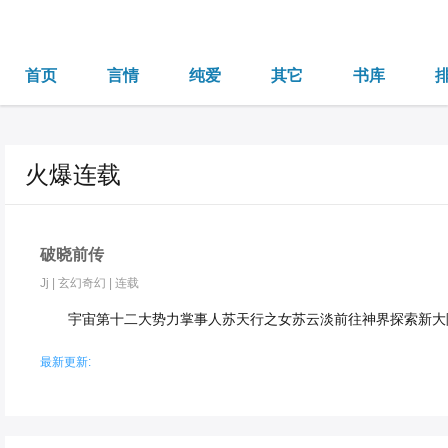
首页
言情
纯爱
其它
书库
火爆连载
破晓前传
Jj
|
玄幻奇幻
|
连载
宇宙第十二大势力掌事人苏天行之女苏云淡前往神界探索新大
最新更新: