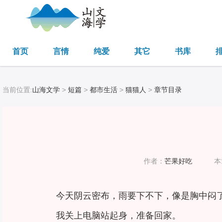
首页
言情
纯爱
其它
书库
当前位置:
山海文学
>
短篇
>
都市生活
>
猫猫人
>
章节目录
作者：
芒果好吃
本
今天阴云密布，雨要下不下，像是胸中闷
我关上电脑站起身，准备回家。