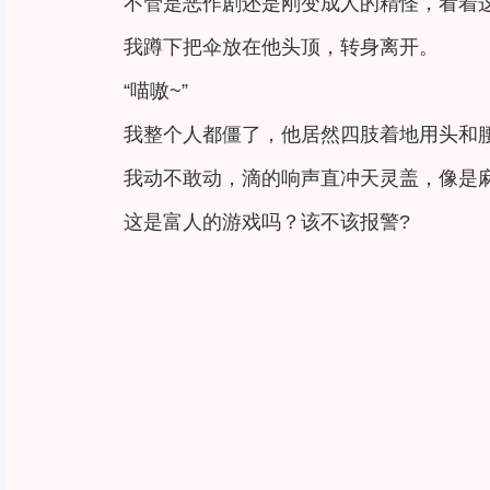
不管是恶作剧还是刚变成人的精怪，看着
我蹲下把伞放在他头顶，转身离开。
“喵嗷~”
我整个人都僵了，他居然四肢着地用头和
我动不敢动，滴的响声直冲天灵盖，像是
这是富人的游戏吗？该不该报警?