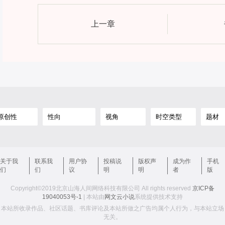
上一章
关于我
联系我
用户协
投稿说
版权声
成为作
手机
们
们
议
明
明
者
版
Copyright©2019北京山海人间网络科技有限公司 All rights reserved
京ICP备
19040053号-1
| 本站由
网文云小说
系统提供技术支持
本站所收录作品、社区话题、书库评论及本站所做之广告均属个人行为，与本站立场
无关。