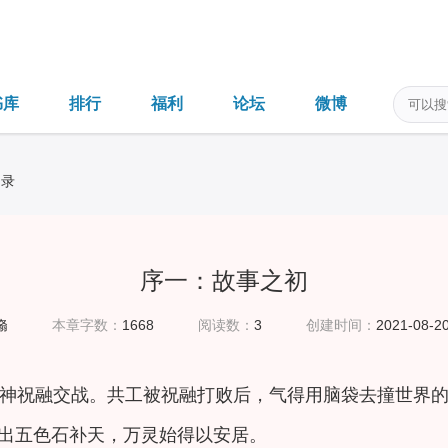
书库
排行
福利
论坛
微博
目录
序一：故事之初
翛
本章字数：
1668
阅读数：
3
创建时间：
2021-08-20
神祝融交战。共工被祝融打败后，气得用脑袋去撞世界
出五色石补天，万灵始得以安居。