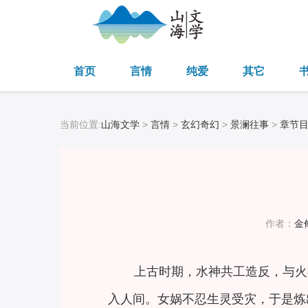
首页
言情
纯爱
其它
当前位置:
山海文学
>
言情
>
玄幻奇幻
>
景澜往事
>
章节
作者：
金
上古时期，水神共工造反，与火
入人间。女娲不忍生灵受灾，于是炼