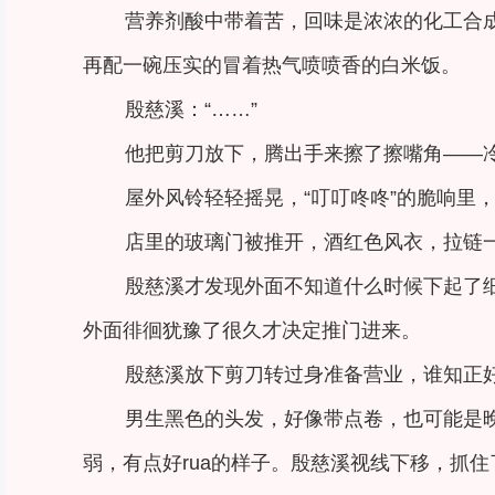
营养剂酸中带着苦，回味是浓浓的化工合
再配一碗压实的冒着热气喷喷香的白米饭。
殷慈溪：“……”
他把剪刀放下，腾出手来擦了擦嘴角——
屋外风铃轻轻摇晃，“叮叮咚咚”的脆响里
店里的玻璃门被推开，酒红色风衣，拉链
殷慈溪才发现外面不知道什么时候下起了
外面徘徊犹豫了很久才决定推门进来。
殷慈溪放下剪刀转过身准备营业，谁知正
男生黑色的头发，好像带点卷，也可能是
弱，有点好rua的样子。殷慈溪视线下移，抓