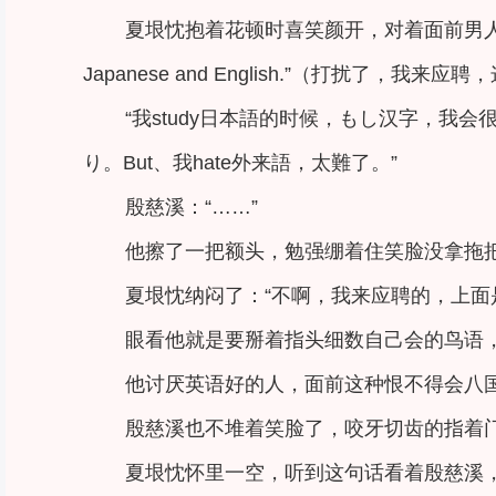
夏垠忱抱着花顿时喜笑颜开，对着面前男人说的一脸诚恳：“Ex
Japanese and English.”（打扰了，我
“我study日本語的时候，もし汉字，我会很ha
り。But、我hate外来語，太難了。”
殷慈溪：“……”
他擦了一把额头，勉强绷着住笑脸没拿拖把
夏垠忱纳闷了：“不啊，我来应聘的，上面
眼看他就是要掰着指头细数自己会的鸟语，
他讨厌英语好的人，面前这种恨不得会八
殷慈溪也不堆着笑脸了，咬牙切齿的指着门
夏垠忱怀里一空，听到这句话看着殷慈溪