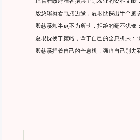
正看着政府准备振兴星际农业的资料文献
殷慈溪就看电脑边缘，夏垠忱探出半个脑
殷慈溪却半点不为所动，拒绝的毫不犹豫：
夏垠忱换了策略，拿了自己的全息机来：“
殷慈溪捏着自己的全息机，强迫自己别去看