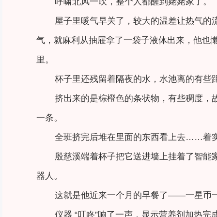
呼啸北风一吹，整个人都醒到姥姥家了。
屋子里暖气早关了，较大的温差让热气的
气，就麻利从抽屉拿了一袋子液体出来，他也
里。
杯子里还残留着隔夜的水，水池离的有些
挤出来的是棕橙色的条状物，有些稠度，
一条。
全班挤完后堆在里面的东西看上去……着
殷慈溪端着杯子把它送进墙上挂着了智能
器人。
这就是他近来一个月的早餐了——一星币
仪器 “叮咚”响了一声，显示营养剂加热完