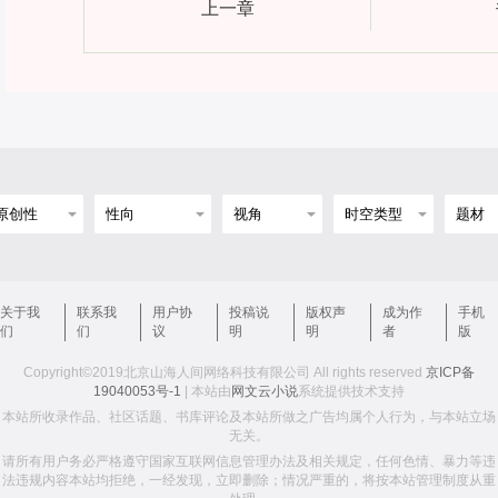
上一章
关于我
联系我
用户协
投稿说
版权声
成为作
手机
们
们
议
明
明
者
版
Copyright©2019北京山海人间网络科技有限公司 All rights reserved
京ICP备
19040053号-1
| 本站由
网文云小说
系统提供技术支持
本站所收录作品、社区话题、书库评论及本站所做之广告均属个人行为，与本站立场
无关。
请所有用户务必严格遵守国家互联网信息管理办法及相关规定，任何色情、暴力等违
法违规内容本站均拒绝，一经发现，立即删除；情况严重的，将按本站管理制度从重