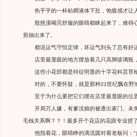
热乎乎的一杯粘稠液体下肚，饱腹感才让
殷慈溪喝完舒服的眼睛都眯起来了，难得
剪抽出来了。
都说运气守恒定律，坏运气到头了总有好
店里最显眼的地方摆放着几只高脚玻璃瓶
这些小花部都是特征明显的十字花科芸苔植
对的，不要怀疑，就是那种21世纪飘在野
至于为什么要把它们摆在店里最显眼的位
开局万人嫌，有爹没娘的被逐出家门。未
毛钱关系啊？？！最多开个花店的花跟专业捞
他指着花，眼睛睁的滴流圆对着老板问：“