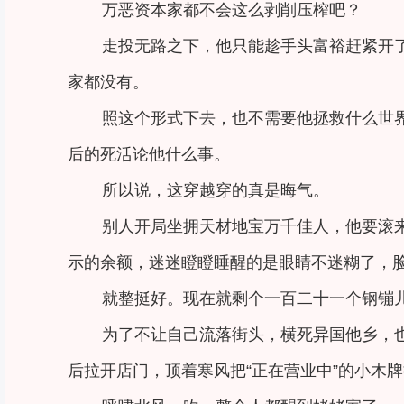
万恶资本家都不会这么剥削压榨吧？
走投无路之下，他只能趁手头富裕赶紧开
家都没有。
照这个形式下去，也不需要他拯救什么世
后的死活论他什么事。
所以说，这穿越穿的真是晦气。
别人开局坐拥天材地宝万千佳人，他要滚
示的余额，迷迷瞪瞪睡醒的是眼睛不迷糊了，
就整挺好。现在就剩个一百二十一个钢镚
为了不让自己流落街头，横死异国他乡，
后拉开店门，顶着寒风把“正在营业中”的小木