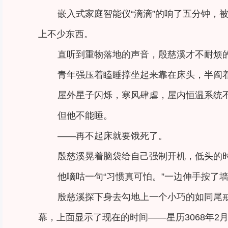
嵌入式家庭智能仪“滴滴”的响了五分钟，
上不少东西。
直听到重物落地的声音，殷慈溪才不耐烦
青年强压着瞌睡撑坐起来靠在床头，半阖
屋外星子闪烁，寒风肆虐，屋内恒温系统
但他不能睡。
——再不起床就要饿死了。
殷慈溪晃着脑袋给自己强制开机，低头的
他嘀咕一句“习惯真可怕。”一边伸手按了
殷慈溪探下身去勾地上一个小巧的如同尾
幕，上面显示了现在的时间——星历3068年2