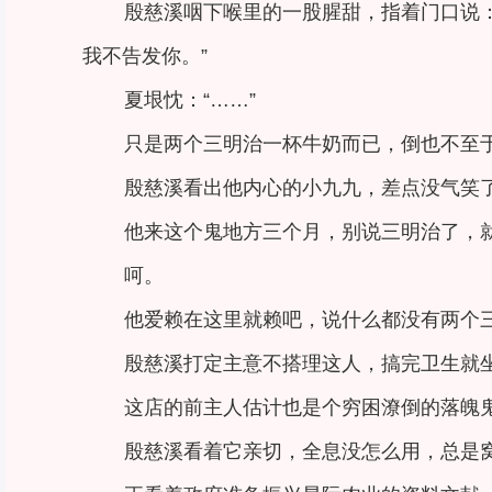
殷慈溪咽下喉里的一股腥甜，指着门口说：
我不告发你。”
夏垠忱：“……”
只是两个三明治一杯牛奶而已，倒也不至
殷慈溪看出他内心的小九九，差点没气笑
他来这个鬼地方三个月，别说三明治了，
呵。
他爱赖在这里就赖吧，说什么都没有两个
殷慈溪打定主意不搭理这人，搞完卫生就
这店的前主人估计也是个穷困潦倒的落魄
殷慈溪看着它亲切，全息没怎么用，总是