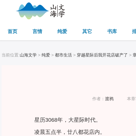
首页
言情
纯爱
其它
书库
当前位置:
山海文学
>
纯爱
>
都市生活
>
穿越星际后我开花店破产了
>
作者：
渡鸦
本章
星历3068年，大星际时代。
凌晨五点半，廿八都花店内。