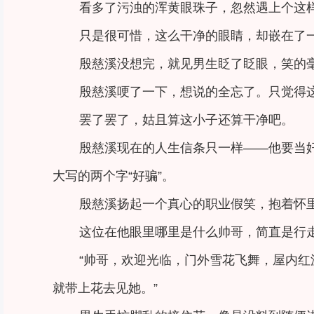
看多了污浊的浑黄眼珠子，忽然遇上个这
只是很可惜，这么干净的眼睛，却嵌在了
殷慈溪没想完，就见男生眨了眨眼，笑的毫
殷慈溪哽了一下，想说的全忘了。只觉得
罢了罢了，姑且算这小子还算干净吧。
殷慈溪现在的人生信条只一样——他要当
大写的两个字“好骗”。
殷慈溪扬起一个真心的职业假笑，抱着怀
这位在他眼里哪里是什么帅哥，简直是行
“帅哥，欢迎光临，门外雪花飞舞，屋内红泥小炉
就带上花去见她。”