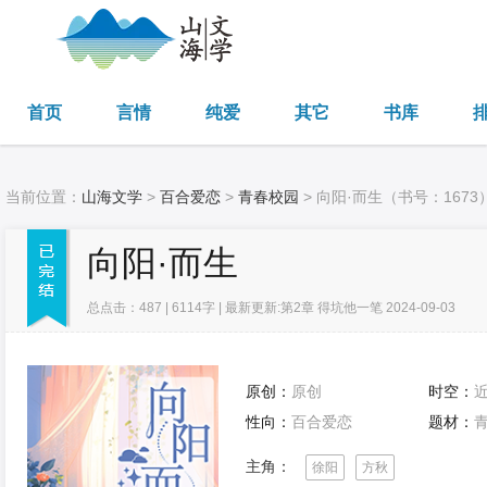
首页
言情
纯爱
其它
书库
当前位置：
山海文学
>
百合爱恋
>
青春校园
> 向阳·而生（书号：1673
向阳·而生
总点击：487 | 6114字 | 最新更新:第2章 得坑他一笔 2024-09-03
原创：
原创
时空：
性向：
百合爱恋
题材：
主角：
徐阳
方秋