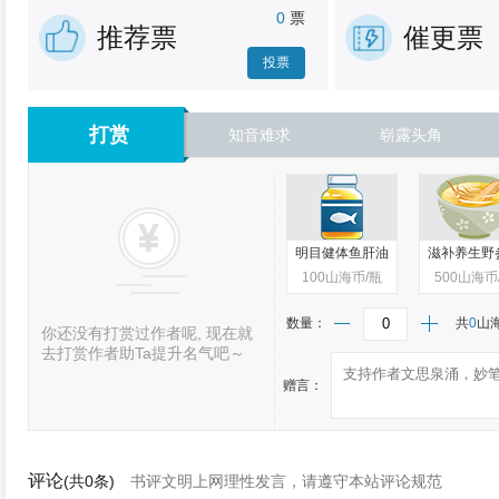
发丝下的面庞还有几分稚气，徐阳的心思却全在她...
0
票
推荐票
催更票
投票
打赏
知音难求
崭露头角
明目健体鱼肝油
滋补养生野
100
山海币/瓶
500
山海币
数量：
共
0
山
你还没有打赏过作者呢, 现在就
去打赏作者助Ta提升名气吧～
赠言：
评论
(共0条)
书评文明上网理性发言，请遵守本站评论规范