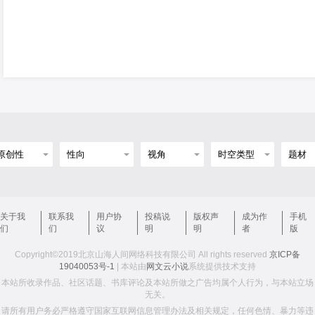
关于我
联系我
用户协
投稿说
版权声
成为作
手机
们
们
议
明
明
者
版
Copyright©2019北京山海人间网络科技有限公司 All rights reserved
京ICP备
19040053号-1
| 本站由
网文云小说
系统提供技术支持
本站所收录作品、社区话题、书库评论及本站所做之广告均属个人行为，与本站立场
无关。
请所有用户务必严格遵守国家互联网信息管理办法及相关规定，任何色情、暴力等违