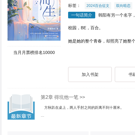
标签：
2024百合征文
双向暗恋
一句话简介
韩阳有另一个名字
校园，BE，百合。
她是她的整个青春，却照亮了她整
当月月票榜排名10000
加入书架
书
第2章 得坑他一笔 >>
方秋趴在桌上，两人手肘之间的距离不到十厘米。