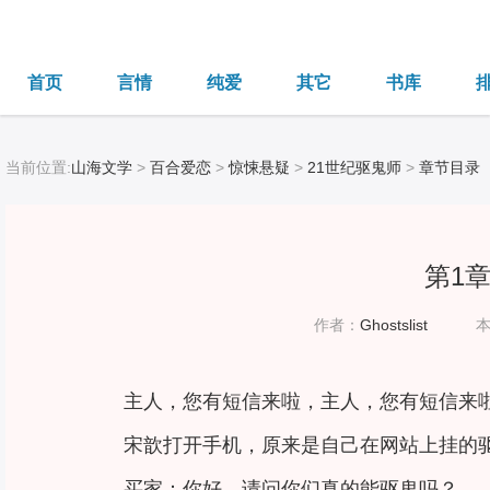
首页
言情
纯爱
其它
书库
当前位置:
山海文学
>
百合爱恋
>
惊悚悬疑
>
21世纪驱鬼师
>
章节目录
第1
作者：
Ghostslist
主人，您有短信来啦，主人，您有短信来
宋歆打开手机，原来是自己在网站上挂的
买家：你好，请问你们真的能驱鬼吗？