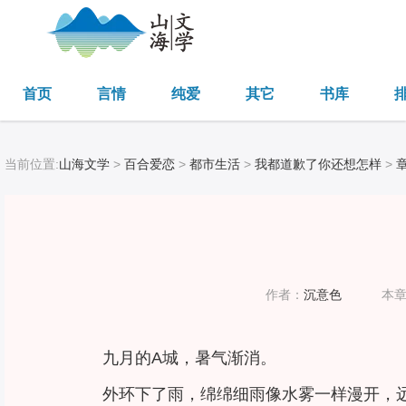
首页
言情
纯爱
其它
书库
当前位置:
山海文学
>
百合爱恋
>
都市生活
>
我都道歉了你还想怎样
>
作者：
沉意色
本
九月的A城，暑气渐消。
外环下了雨，绵绵细雨像水雾一样漫开，