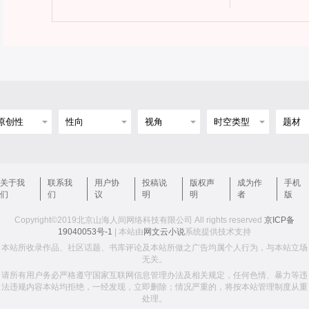
关于我
联系我
用户协
投稿说
版权声
成为作
手机
们
们
议
明
明
者
版
Copyright©2019北京山海人间网络科技有限公司 All rights reserved
京ICP备
19040053号-1
| 本站由
网文云小说
系统提供技术支持
本站所收录作品、社区话题、书库评论及本站所做之广告均属个人行为，与本站立场
无关。
请所有用户务必严格遵守国家互联网信息管理办法及相关规定，任何色情、暴力等违
法违规内容本站均拒绝，一经发现，立即删除；情况严重的，将按本站管理制度从重
处理。