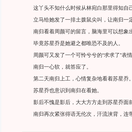
这丫头不知什么时候从林宛白那里得知自
立马给她发了一排土拨鼠尖叫，让南归一
南归看着周颜可的留言，脑海里可以想象
毕竟苏星乔是她避之都唯恐不及的人。
周颜可又发了一个可怜兮兮的“求求了”表
南归一心软，就答应了。
第二天南归上工，心情复杂地看着苏星乔
苏星乔也意识到南归在看她。
影后不愧是影后，大大方方走到苏星乔面前
南归再次紧张得语无伦次，汗流浃背，连