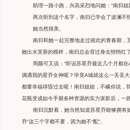
助理一路小跑，兴高采烈地问她：“南归姐
再次听到这个名字，南归已学会了波澜不惊
她当然很美。
南归和她一起完整地走过彼此的青春期，
她出水芙蓉的模样，南归总会背过身去悄悄红
周颜可又说：“听说苏星乔最近几个月都
偶遇我的星乔女神呢？毕竟A城就这么一丢丢
都要幸福得昏过去呢！南归姐姐，不瞒你说，我
花瓶变成如今手握各种资源的实力派影后，一路
南归沉默着，她当然知道苏星乔能够拥有
乔”这三个字都不要，因为她不“配”。