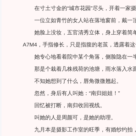
在寸土寸金的“城市花园”尽头，开着一家
一位立如青竹的女人站在落地窗前，戴一
她脸上没妆，五官清秀立体，身上穿着简
A7M4，手指修长，只是指腹的老茧，透露着
她专心地看着院中某个角落，侧脸隐在一
那是个栽着几株残荷的池塘，雨水落入水
不知她想到了什么，唇角微微翘起。
忽然，身后有人叫她：“南归姐姐！”
回忆被打断，南归收回视线。
叫她的人是周颜可，是她的助理。
九月本是摄影工作室的旺季，有婚纱约拍