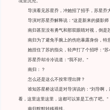
境里沉沦。
导演看见苏星乔，冲她招了招手，苏星乔
导演对苏星乔解释说：“这是新来的摄影师
南归甚至没有勇气和那双眼睛对视，倒是苏
南归为了避免手腕上的伤疤暴露身份，特
她捏住了苏的指尖，轻声打了个招呼：“苏
苏星乔却冷冷说道：“我不好。”
南归：？
怎么还是这么不按常理出牌？
谁知苏星桥这话是对导演说的：“刘导啊
看，这里这里这里，这都可以算是工伤了吧。”
南归默默转移视线。