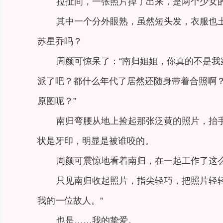
拉扯间，一张照片掉了出来，是两个少女
其中一个分外眼熟，虽然短头发，衣服也
苏星乔吗？
周颜可惊呆了：“南归姐姐，你真的不是
派了吧？都什么年代了居然还随身带着合照啊
原图呢？”
南归弯腰从地上捡起那张泛黄的照片，抬
状是牙印，明显是被谁咬的。
周颜可震惊地看着南归，在一起工作了这
只见南归收起照片，指尖轻巧，把照片轻
我的一位故人。”
也是……我的挚爱。