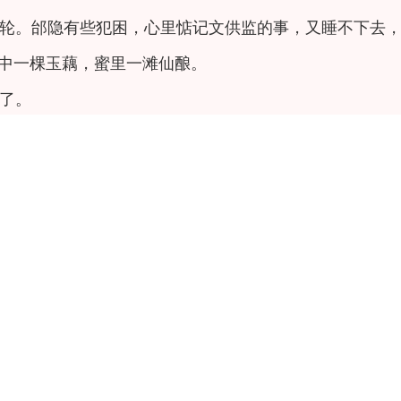
轮。邰隐有些犯困，心里惦记文供监的事，又睡不下去
中一棵玉藕，蜜里一滩仙酿。
了。
摸，竟然是泪。心里酸涩一阵一阵，眼里泪水一线一线
在未明宫正殿的画像前。
上香，不求富贵名利，只求您在天有灵，救救我吧……”
家里世代农户，母亲为我日后能谋得营生，便送我去城中
的手下，说要为太妃贺寿，广招天下绣娘，见我绣工非凡
不想我远离家乡。谁知那两个使者，带着一帮不知来路的
，却被县官收押，他同我说，若要放得他们，我必须跟那