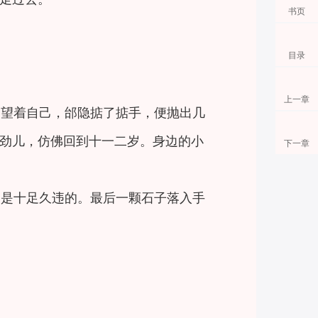
书页
目录
上一章
巴望着自己，邰隐掂了掂手，便抛出几
劲儿，仿佛回到十一二岁。身边的小
下一章
却是十足久违的。最后一颗石子落入手