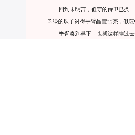
回到未明宫，值守的侍卫已换一
翠绿的珠子衬得手臂晶莹雪亮，似琼
手臂凑到鼻下，也就这样睡过去
再睁眼，脸上湿漉漉的，伸手一
话，泪眼朦胧间，才发觉这具身体跪
“文昭娘娘，小女日日在此扫洒
甘回？
“娘娘，小女生于江州硚水县，
前，有两位都中来的使者，不知是谁
会我父母，父亲母亲虽是农人，但也
了左邻右舍的屋子，父母去县府报案