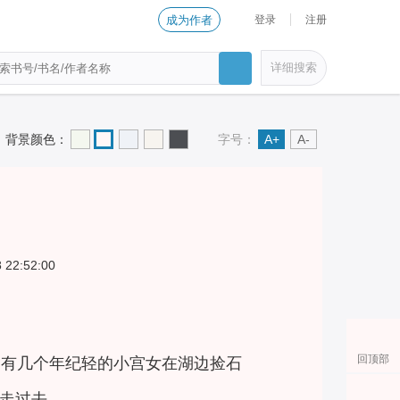
登录
注册
成为作者
详细搜索
背景颜色：
字号：
A+
A-
 22:52:00
回顶部
另有几个年纪轻的小宫女在湖边捡石
走过去。