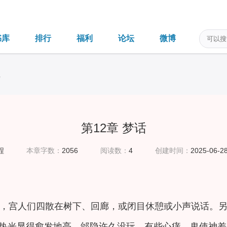
书库
排行
福利
论坛
微博
录
第12章 梦话
程
本章字数：
2056
阅读数：
4
创建时间：
2025-06-28
，宫人们四散在树下、回廊，或闭目休憩或小声说话。
热光显得愈发地亮。邰隐许久没玩，有些心痒，鬼使神差