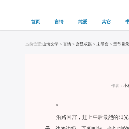
首页
言情
纯爱
其它
当前位置:
山海文学
>
言情
>
宫廷权谋
>
未明宫
>
章节目
作者：
小
*
沿路回宫，赶上午后最烈的阳光
子，边捡边扔，互相叫好，金灿灿的