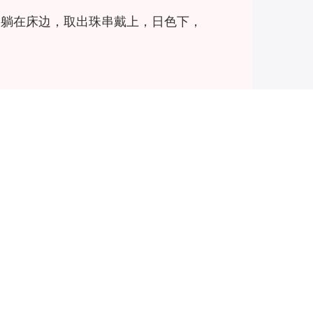
，躺在床边，取出珠串戴上，日色下，
，怎么都止不住。又听到自己开口说
学习绣艺，头两年还算顺利。四年
，便要讨走我，师父做不得主，去知
人，趁夜毁了我家和邻人的田，又烧
两人走……