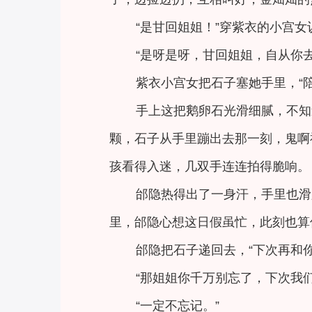
“是甘回姐姐！”穿紫衣的小宫女
“是呀是呀，甘回姐姐，自从你
紫衣小宫女把石子塞她手里，“
手上这把鹅卵石光滑细腻，不知
颗，石子从手里蹦出去那一刻，鬼啊
孩看得入迷，几双手连连拍得脆响。
邰隐热得出了一身汗，手里也滑
里，邰隐心想这日假虽忙，此刻也算
邰隐把石子递回去，“下次再和
“那姐姐你千万别忘了，下次我们
“一定不忘记。”