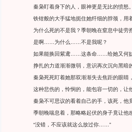
秦枭盯着身下的人，眼神更是无比的愤怒。
铁钳般的大手猛地扼住她纤细的脖颈，用
为什么死的不是我？季朝晚在窒息中徒劳
是啊……为什么……不是我呢？
如果能换回紫鸢……这条命……给她又何
挣扎的力道渐渐微弱，意识再次沉向黑暗
秦枭死死盯着她那双渐渐失去焦距的眼睛
这种悲伤的，怜悯的，能包容一切的，让
秦枭不可思议的看着自己的手，该死，他
季朝晚喘息着，那略略起伏的身子竟让他
“没错，不应该就这么放过你……”