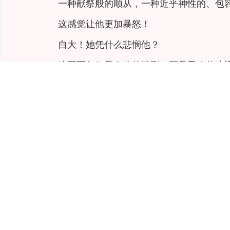
一种献祭般的顺从，一种近乎神性的、包
这感觉让他更加暴怒！
自大！她凭什么悲悯他？
这不再仅仅是身体的酷刑，更是灵魂的凌
门外。
陆拾忆背靠着冰冷的墙壁，像一尊凝固的
再残酷的刑罚终有结束之时。
可生活本身，就是一场无期徒刑。
无人能逃脱命运这残酷典狱长的安排。
听着季朝晚那破碎的声音渐渐微弱下去，
无论是什么力量，也无法阻挡时间。
黑夜终将退场，黎明如期而至。