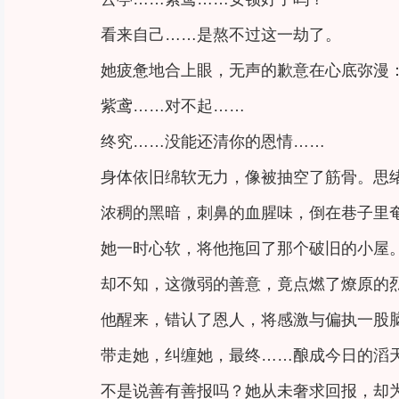
看来自己……是熬不过这一劫了。
她疲惫地合上眼，无声的歉意在心底弥漫
紫鸢……对不起……
终究……没能还清你的恩情……
身体依旧绵软无力，像被抽空了筋骨。思
浓稠的黑暗，刺鼻的血腥味，倒在巷子里
她一时心软，将他拖回了那个破旧的小屋
却不知，这微弱的善意，竟点燃了燎原的
他醒来，错认了恩人，将感激与偏执一股
带走她，纠缠她，最终……酿成今日的滔
不是说善有善报吗？她从未奢求回报，却