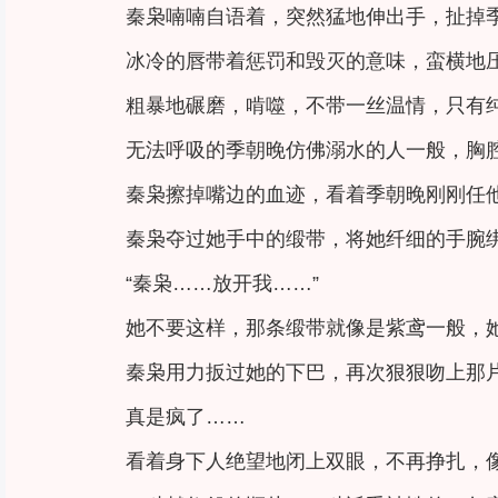
秦枭喃喃自语着，突然猛地伸出手，扯掉
冰冷的唇带着惩罚和毁灭的意味，蛮横地
粗暴地碾磨，啃噬，不带一丝温情，只有
无法呼吸的季朝晚仿佛溺水的人一般，胸
秦枭擦掉嘴边的血迹，看着季朝晚刚刚任
秦枭夺过她手中的缎带，将她纤细的手腕
“秦枭……放开我……”
她不要这样，那条缎带就像是紫鸢一般，
秦枭用力扳过她的下巴，再次狠狠吻上那
真是疯了……
看着身下人绝望地闭上双眼，不再挣扎，