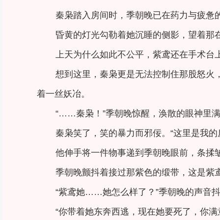
秦枭踏入房间时，季朝晚已在药力与疲惫
昏黄的灯光勾勒着她沉睡的侧影，望着那
上天为什么如此不公平，紫鸢还在手术台
想到这里，秦枭更是无法控制住那股怒火
着一丝妖冶。
“……秦枭！”季朝晚惊醒，涣散的眼神里
秦枭笑了，笑的暴力而邪佞。“这里是我的
他伸手将一件物事递到季朝晚眼前，条揉
季朝晚颤抖着接过那紫色的缎带，这是紫
“紫鸢她……她怎么样了？”季朝晚的声音
“你带着她东奔西逃，现在她要死了，你满