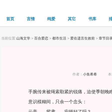
首页
言情
纯爱
其它
书库
当前位置:
山海文学
>
百合爱恋
>
都市生活
>
爱在遗言生效前
>
章节目
作者：
小鱼希希
本
手腕传来被绳索勒紧的锐痛，迫使季朝晚
意识模糊间，只余一个念头：
云亭……紫鸢……安顿好了吗？