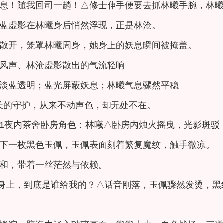
息！随我回司一趟！△修士伸手便要去抓林曦手腕，林
蓝虚影在林曦身后悄然浮现，正是林沧。
散开，笼罩林曦周身，她身上的妖息瞬间被掩盖。
风声、林沧虚影散出的气流轻响
淡蓝透明；蓝光屏蔽妖息；林曦气息骤然平稳
长的守护，从来不动声色，却无处不在。
3-1夜内茶舍卧房角色：林曦△卧房内烛火摇曳，光影斑
下一枚黑色玉佩，玉佩表面刻着繁复魔纹，触手微凉。
和，带着一丝茫然与依赖。
在身上，到底是谁给我的？△话音刚落，玉佩骤然发烫，