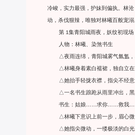
冷峻，实力最强，护妹到偏执。林沧
动，杀伐狠辣，唯独对林曦百般宠溺
第 1集青阳城雨夜，妖纹初现场
人物：林曦、染煞书生
△夜雨连绵，青阳城雾气氤氲，
△林曦身着素白襦裙，独自立在
△她抬手轻拢衣襟，指尖不经意
△一名书生踉跄从雨里冲出，黑
书生：姑娘……求你……救我…
△林曦下意识上前一步，眉心微
△她指尖微动，一缕极淡的白光