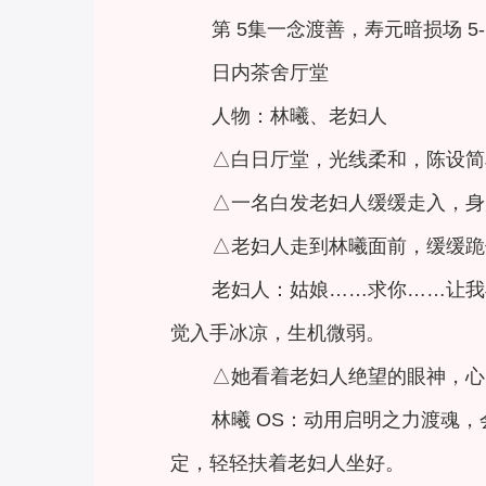
第 5集一念渡善，寿元暗损场 5-
日内茶舍厅堂
人物：林曦、老妇人
△白日厅堂，光线柔和，陈设简
△一名白发老妇人缓缓走入，身
△老妇人走到林曦面前，缓缓跪
老妇人：姑娘……求你……让我
觉入手冰凉，生机微弱。
△她看着老妇人绝望的眼神，心
林曦 OS：动用启明之力渡魂
定，轻轻扶着老妇人坐好。