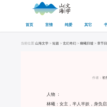
首页
言情
纯爱
其它
当前位置:
山海文学
>
短篇
>
玄幻奇幻
>
幽曦归墟
>
章节
作者：
初
人物 ：
林曦：女主，半人半妖，身负启