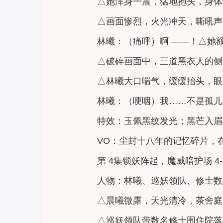
△她浑身一震，猛地抱头，身体
△画面惨烈，火光冲天，嘶吼声
林曦：（痛呼）啊 ——！△她
△破碎画面中，三道黑衣人的侧
△林曦大口喘气，缓缓抬头，眼
林曦：（哽咽）我……不是孤儿
特效：玉佩黑纹发光；黑芒入眉
VO：尘封十八年的记忆碎片，
第 4集锁妖阵起，魔威暗护场 4
人物：林曦、巡妖领队、修士数
△晨曦微露，天光清冷，茶舍庭
△巡妖领队带数名修士围住院落