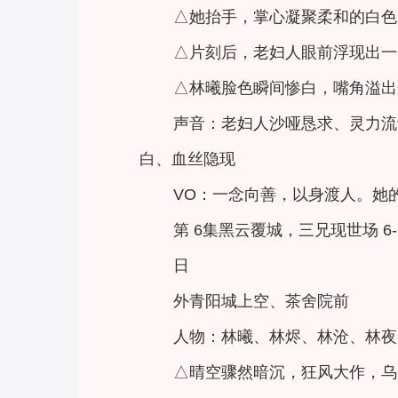
△她抬手，掌心凝聚柔和的白色
△片刻后，老妇人眼前浮现出一
△林曦脸色瞬间惨白，嘴角溢出
声音：老妇人沙哑恳求、灵力流
白、血丝隐现
VO：一念向善，以身渡人。她
第 6集黑云覆城，三兄现世场 6-
日
外青阳城上空、茶舍院前
人物：林曦、林烬、林沧、林夜
△晴空骤然暗沉，狂风大作，乌