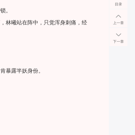
目录
封锁。
下，林曦站在阵中，只觉浑身刺痛，经
上一章
下一章
不肯暴露半妖身份。
。