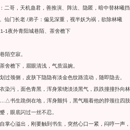
：二哥，天机蛊君，善推演、阵法、隐匿，暗中替林曦挡
。仙门长老 /弟子：偏见深重，视半妖为祸，欲除林曦
 1-1夜外青阳城巷陌、茶舍檐下
巷陌空寂。
茶舍檐下，眉眼清浅，气质温婉。
划过颈侧，皮肤下隐隐有淡金色纹路流动，随即隐去。
衣染污，面色青黑，浑身萦绕淡淡黑气，跌跌撞撞扑向
…△书生跪倒在地，浑身颤抖，黑气顺着他的脖颈往四
蹙，眼底闪过一丝不忍。
自掌心溢出，刚要触到书生，突然心口一紧，闷哼一声