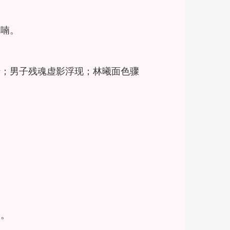
呢喃。
转；男子残魂虚影浮现；林曦面色骤
夜。