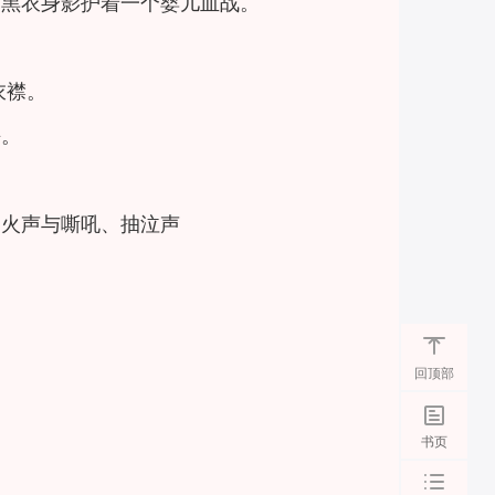
道黑衣身影护着一个婴儿血战。
衣襟。
海。
的火声与嘶吼、抽泣声
。
回顶部
书页