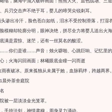
蜷缩，脑海中涌入破碎画面：熊熊大火、血色战场、三
、兵刃交击声不绝于耳，婴儿的啼哭尖锐刺耳。
额头渗出冷汗，脸色苍白如纸，泪水不受控制滑落，打湿
脸模糊却轮廓分明，眼神决绝，拼尽全力将婴儿送出火
底满是震惊、迷茫，还有一丝莫名的酸涩。
……你们是谁……声音：烛火噼啪、心跳巨响、记忆里
心；火海闪回画面；林曦眼底金瞳一闪而逝
在雨夜破冰。原来孤独从未属于她，血脉羁绊，跨越两界
-1晨外茶舍庭院
名
院被一层淡淡金光笼罩。
，手持法剑，神情肃穆，周身灵力涌动。