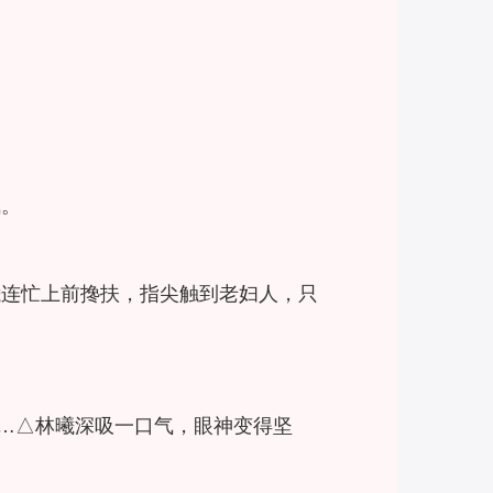
气。
曦连忙上前搀扶，指尖触到老妇人，只
……△林曦深吸一口气，眼神变得坚