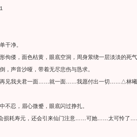
1
单干净。
形佝偻，面色枯黄，眼底空洞，周身萦绕一层淡淡的死
倒，声音沙哑，带着无尽悲伤与恳求。
再见我夫君一面……就一面……我愿付出一切……△林
中不忍，眉心微蹙，眼底闪过挣扎。
，会损耗寿元，还会引来仙门注意……可她……太可怜了