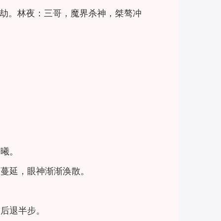
劫。林夜：三哥，魔界杀神，桀骜冲
林曦。
肢蔓延，眼神渐渐涣散。
，后退半步。