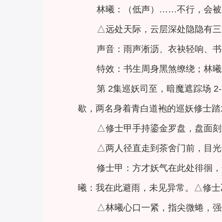
林曦：（低声）……不行，会被
△远处天际，云层深处隐隐有三
声音：雨声淅沥、衣袂轻响、书
特效：书生周身黑煞缭绕；林曦
第 2集巡妖司至，暗魔遮踪场
歇，两名身着青白道袍的巡妖修士踏
△修士甲手持鎏金罗盘，盘面刻
△两人径直走到茶舍门前，目光
修士甲：方才妖气在此处徘徊，
曦：我在此避雨，未见异常。△修士
△林曦心口一紧，指尖微蜷，强