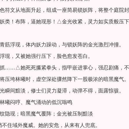
色符文从地面升起，组成一座简易锁妖阵，将整个庭院
妖类！布阵，逼她现形！△金光收紧，灵力如实质般压
青筋浮现，体内妖力躁动，与锁妖阵的金光激烈冲撞。
浮现，又被她强行压下，脸色愈发苍白。
抓……△她死死攥紧拳头，指甲嵌进掌心，强忍剧痛，
将压垮林曦时，虚空深处骤然降下一股极浓的暗黑魔气
光瞬间黯淡，修士们灵力凝滞，动弹不得，面露惊骇。
林曦闷哼、魔气涌动的低沉嗡鸣
纹隐现；暗黑魔气覆阵；金光被压制黯淡
挡不住域外魔威。她的安危，从来有人兜底。