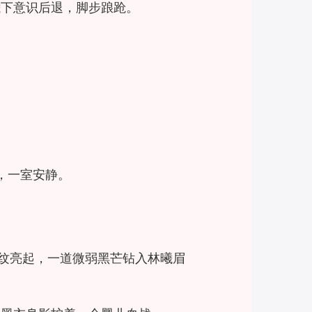
曦下意识后退，脚步踉跄。
驳，一室安静。
黑纹亮起，一道微弱黑芒钻入林曦眉