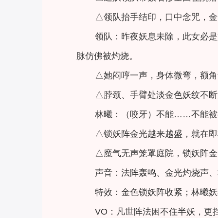
△领队抬手结印，口中念咒，金
领队：昨夜妖息未除，此女必是
脉仿佛被灼烧。
△她闷哼一声，身体微弯，额角
△脖颈、手臂处淡金色妖纹不断
林曦：（咬牙）不能……不能被
△锁妖阵金光越来越盛，就在即
△魔气无声笼罩庭院，锁妖阵金
声音：法阵轰鸣、金光灼烧声、
特效：金色锁妖阵收紧；林曦妖
VO：凡世阵法困不住半妖，更