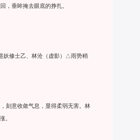
收回，垂眸掩去眼底的挣扎。
、巡妖修士乙、林沧（虚影）△雨势稍
静，刻意收敛气息，显得柔弱无害。林
涨。