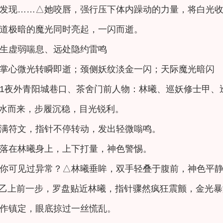
发现……△她咬唇，强行压下体内躁动的力量，将白光
道极暗的魔光同时亮起，一闪而逝。
生虚弱喘息、远处隐约雷鸣
掌心微光转瞬即逝；颈侧妖纹淡金一闪；天际魔光暗闪
 2-1夜外青阳城巷口、茶舍门前人物：林曦、巡妖修士甲
水而来，步履沉稳，目光锐利。
满符文，指针不停转动，发出轻微嗡鸣。
落在林曦身上，上下打量，神色警惕。
你可见过异常？△林曦垂眸，双手轻叠于腹前，神色平
乙上前一步，罗盘贴近林曦，指针骤然疯狂震颤，金光暴
作镇定，眼底掠过一丝慌乱。