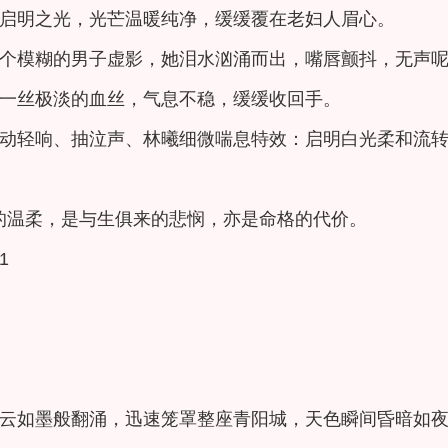
启明之光，光芒温暖纯净，缓缓覆在老妇人眉心。
个模糊的男子虚影，她泪水汹涌而出，嘴唇颤抖，无声
一丝极淡的血丝，气息不稳，缓缓收回手。
动轻响、抽泣声、林曦细微喘息特效：启明白光柔和流
的温柔，是与生俱来的悲悯，亦是命格的代价。
1
云如墨般翻涌，迅速笼罩整座青阳城，天色瞬间昏暗如