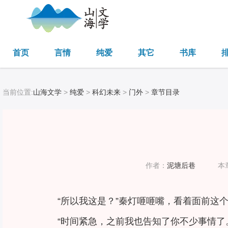
首页
言情
纯爱
其它
书库
当前位置:
山海文学
>
纯爱
>
科幻未来
>
门外
>
章节目录
作者：
泥塘后巷
本
“所以我这是？”秦灯咂咂嘴，看着面前这
“时间紧急，之前我也告知了你不少事情