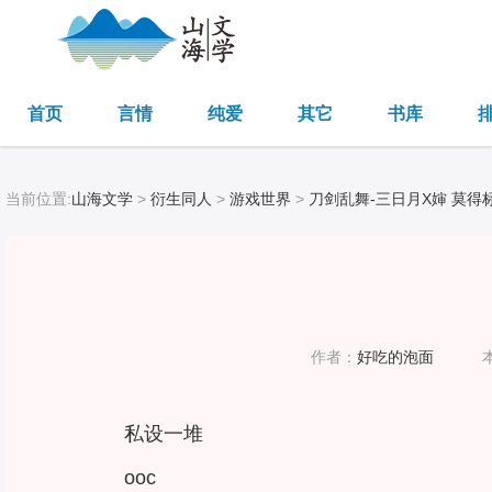
首页
言情
纯爱
其它
书库
当前位置:
山海文学
>
衍生同人
>
游戏世界
>
刀剑乱舞-三日月X婶 莫得
作者：
好吃的泡面
私设一堆
ooc