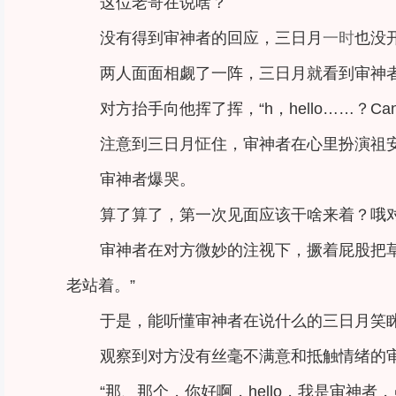
这位老哥在说啥？
没有得到审神者的回应，三日月
一时
也没
两人面面相觑了一阵，三日月就看到审神
对方抬手向他挥了挥，“h，hello……？Can you 
注意到三日月怔住，审神者在心里扮演祖安
审神者爆哭。
算了算了，第一次见面应该干啥来着？哦
审神者在对方微妙的注视下，撅着屁股把
老站着。”
于是，能听懂审神者在说什么的三日月笑
观察到对方没有丝毫不满意和抵触情绪的
“那、那个，你好啊，hello，我是审神