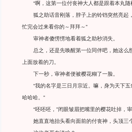
“啊，这第一位付丧神大人都是跟着本丸随
狐之助话音刚落，脖子上的铃铛突然亮起
忙完会过来看你的～拜拜～”
审神者傻愣愣地看着狐之助秒消失。
总之，还是先唤醒第一位同伴吧，她这么
上面放着的刀。
下一秒，审神者便被樱花糊了一脸。
“我的名字是三日月宗近。嘛，身为天下
哈哈哈。”
“呸呸呸，”闭眼皱眉把嘴里的樱花吐掉，
她直直地抬头看向面前的付丧神，头顶三