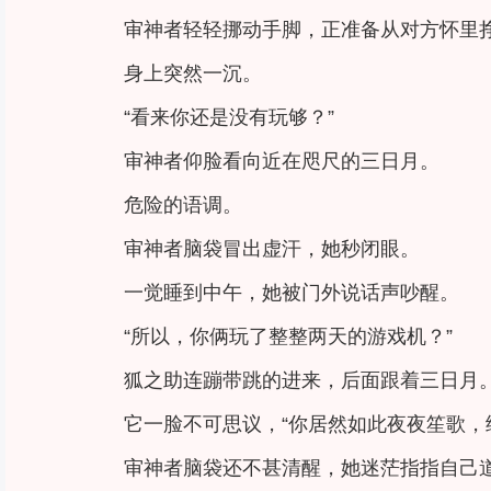
审神者轻轻挪动手脚，正准备从对方怀里
身上突然一沉。
“看来你还是没有玩够？”
审神者仰脸看向近在咫尺的三日月。
危险的语调。
审神者脑袋冒出虚汗，她秒闭眼。
一觉睡到中午，她被门外说话声吵醒。
“所以，你俩玩了整整两天的游戏机？”
狐之助连蹦带跳的进来，后面跟着三日月
它一脸不可思议，“你居然如此夜夜笙歌，
审神者脑袋还不甚清醒，她迷茫指指自己道