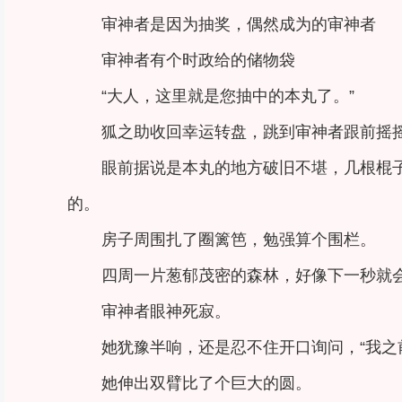
审神者是因为抽奖，偶然成为的审神者
审神者有个时政给的储物袋
“大人，这里就是您抽中的本丸了。”
狐之助收回幸运转盘，跳到审神者跟前摇
眼前据说是本丸的地方破旧不堪，几根棍
的。
房子周围扎了圈篱笆，勉强算个围栏。
四周一片葱郁茂密的森林，好像下一秒就
审神者眼神死寂。
她犹豫半响，还是忍不住开口询问，“我之
她伸出双臂比了个巨大的圆。