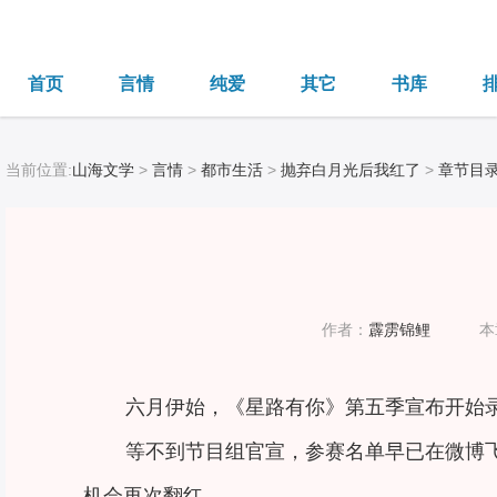
首页
言情
纯爱
其它
书库
当前位置:
山海文学
>
言情
>
都市生活
>
抛弃白月光后我红了
>
章节目
作者：
霹雳锦鲤
本
六月伊始，《星路有你》第五季宣布开始
等不到节目组官宣，参赛名单早已在微博
机会再次翻红。