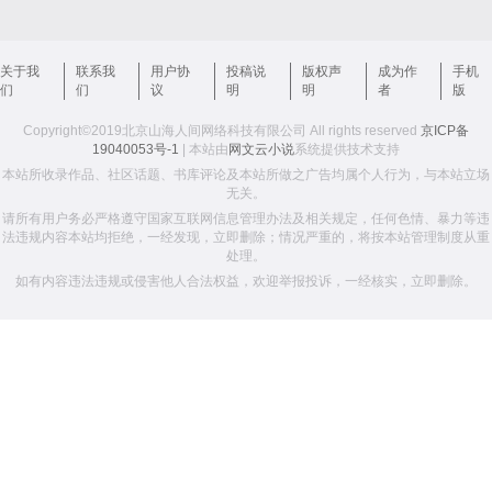
关于我
联系我
用户协
投稿说
版权声
成为作
手机
们
们
议
明
明
者
版
Copyright©2019北京山海人间网络科技有限公司 All rights reserved
京ICP备
19040053号-1
| 本站由
网文云小说
系统提供技术支持
本站所收录作品、社区话题、书库评论及本站所做之广告均属个人行为，与本站立场
无关。
请所有用户务必严格遵守国家互联网信息管理办法及相关规定，任何色情、暴力等违
法违规内容本站均拒绝，一经发现，立即删除；情况严重的，将按本站管理制度从重
处理。
如有内容违法违规或侵害他人合法权益，欢迎举报投诉，一经核实，立即删除。