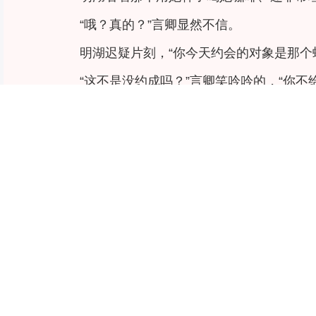
“哦？真的？”言卿显然不信。
明湖迟疑片刻，“你今天约会的对象是那个
“这不是没约成吗？”言卿笑吟吟的，“你不
“别打岔，你知道我想说什么的，”明湖非
“不和他在一起，难道和你在一起吗？”言
明湖皱眉。
九尾狐的种族天赋太过强大，即使是皱眉
不忍，想尽办法也要抹平她眉间的忧愁。
妲己还只是被九尾狐附身，就引得人间君
言卿在心里叹口气，说：“你别这样，我发
明湖抬眼轻轻看她一眼，也没说信了没，把