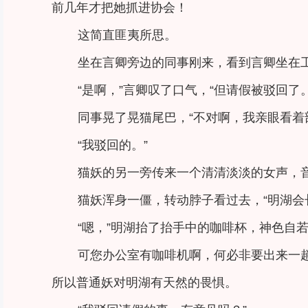
前几年才把她抓进协会！
这简直匪夷所思。
坐在言卿旁边的同事刚来，看到言卿坐在工
“是啊，”言卿叹了口气，“但请假被驳回了。
同事晃了晃猫尾巴，“不对啊，我亲眼看着部
“我驳回的。”
猫妖的另一旁传来一个清清淡淡的女声，
猫妖浑身一僵，转动脖子看过去，“明湖会
“嗯，”明湖抬了抬手中的咖啡杯，神色自若
可您办公室有咖啡机啊，何必非要出来一趟
所以普通妖对明湖有天然的畏惧。