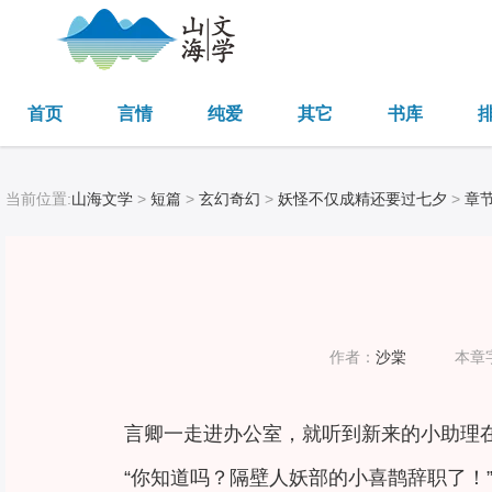
首页
言情
纯爱
其它
书库
当前位置:
山海文学
>
短篇
>
玄幻奇幻
>
妖怪不仅成精还要过七夕
>
章
作者：
沙棠
本章
言卿一走进办公室，就听到新来的小助理
“你知道吗？隔壁人妖部的小喜鹊辞职了！