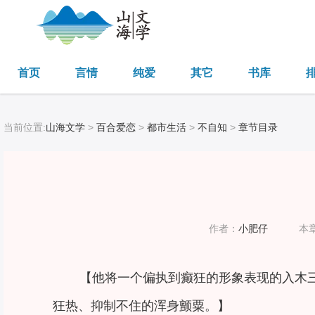
首页
言情
纯爱
其它
书库
当前位置:
山海文学
>
百合爱恋
>
都市生活
>
不自知
>
章节目录
作者：
小肥仔
本
【他将一个偏执到癫狂的形象表现的入木
狂热、抑制不住的浑身颤粟。】