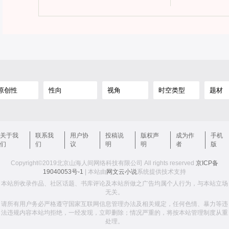
关于我
联系我
用户协
投稿说
版权声
成为作
手机
们
们
议
明
明
者
版
Copyright©2019北京山海人间网络科技有限公司 All rights reserved
京ICP备
19040053号-1
| 本站由
网文云小说
系统提供技术支持
本站所收录作品、社区话题、书库评论及本站所做之广告均属个人行为，与本站立场
无关。
请所有用户务必严格遵守国家互联网信息管理办法及相关规定，任何色情、暴力等违
法违规内容本站均拒绝，一经发现，立即删除；情况严重的，将按本站管理制度从重
处理。