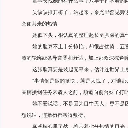
董事长找她能有什么事？八竿子打不着的
吴缺缺推开椅子，站起来，余光里瞥见旁
突如其来的热情。
她低下头，很认真的整理起长至脚踝的真
她的脸算不上十分惊艳，却很占优势，五
脸的轮廓线条异常柔和舒适，加上那双深棕色
这张脸真要是装起无辜来，估计连世界上
“事情倒是做的挺快，就是太拽了，对谁都
睿楠接到任务来请人之前，顺道向前台妹子打
她不爱说话，不是因为目中无人；更不是
想说话，连敷衍都赖得敷衍。
李睿楠心里了然，将带着七分热情的目光