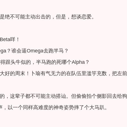
是绝不可能主动出击的，但是，想谈恋爱。
eta咩！
ga？谁会逼Omega去跑半马？
个壮得跟头牛似的，半马跑的死哪个Alpha？
大好的周末！卜瑜有气无力的在队伍里滥竽充数，把左
的，这辈子都不可能主动搭讪。但偷偷拍个侧影回去给
一声，以一个同样高难度的神奇姿势摔了个大马趴。