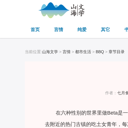
首页
言情
纯爱
其它
当前位置:
山海文学
>
言情
>
都市生活
>
BBQ
>
章节目录
作者：
七月
在六种性别的世界里做Beta
去附近的热门古镇的吃土女青年，每