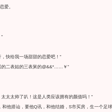
恋爱。
”
行，快给我一场甜甜的恋爱吧！”
的二表姑的三表舅的@&&*……￥”
，太太太帅了叭！这是人类应该拥有的颜值吗！”
冲，和他搭讪，要他Q讯，和他结婚，S市买房，生一个足