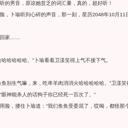
听的男音，原谅她贫乏的词汇量，真的，超好听！
，卜瑜听到心碎的声音，那一刻，星历2048年10月11日
回家……
哈哈哈哈哈哈。”卜瑜看着卫漾笑得上气不接下气。
鱼鱼别生气嘛，来，吃串羊肉消消火哈哈哈哈哈。”卫漾笑
“眼神能杀人的话狗子你已经死一百次了。”
用脸，搂住卜瑜道：“我们鱼鱼受委屈了，哎呦，都怪那