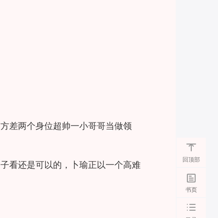
前方差两个身位超帅一小哥哥当做领
回顶部
狗子看还是可以的，卜瑜正以一个高难
书页