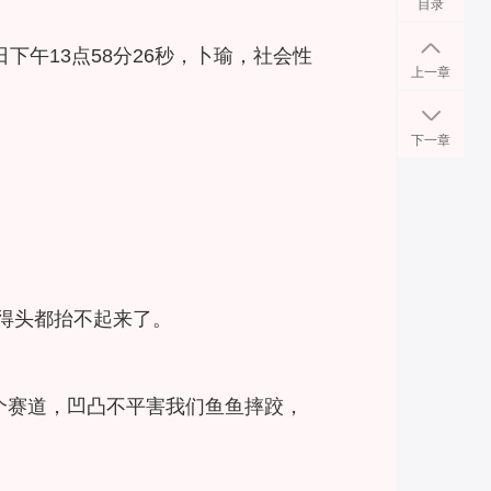
目录
下午13点58分26秒，卜瑜，社会性
上一章
下一章
得头都抬不起来了。
个赛道，凹凸不平害我们鱼鱼摔跤，