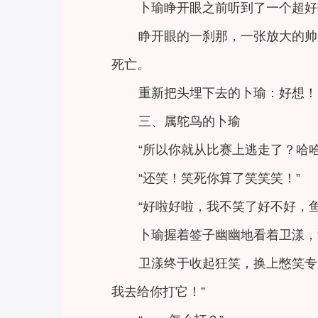
卜瑜睁开眼之前听到了一个超好
睁开眼的一刹那，一张放大的帅脸
死亡。
重新把头埋下去的卜瑜：好想！
三、属鸵鸟的卜瑜
“所以你就从比赛上逃走了？哈
“还笑！笑死你算了笑笑笑！”
“好啦好啦，我不笑了好不好，
卜瑜握着签子幽幽地看着卫漾，
卫漾终于收起狂笑，换上憋笑专
我去给你打它！”