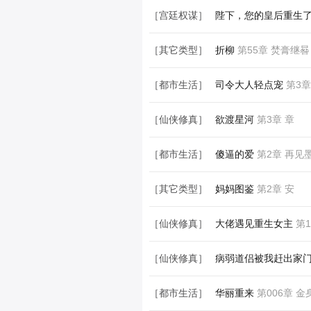
［宫廷权谋］
陛下，您的皇后重生
［其它类型］
折柳
第55章 焚膏继晷
［都市生活］
司令大人轻点宠
第3章
［仙侠修真］
欲渡星河
第3章 章
［都市生活］
傻逼的爱
第2章 再见
［其它类型］
妈妈图鉴
第2章 安
［仙侠修真］
大佬遇见重生女主
第1
［仙侠修真］
病弱道侣被我赶出家
［都市生活］
华丽重来
第006章 