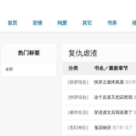
首页
言情
纯爱
其它
书库
复仇虐渣
热门标签
分类
书名／最新章节
全部
［快穿综合］
快穿之最终夙愿
第4章
［快穿综合］
这个反派又想囚禁我
第
［都市生活］
穿进虐文后我逆袭了
［玄幻奇幻］
鬼说物语
第7章 活了