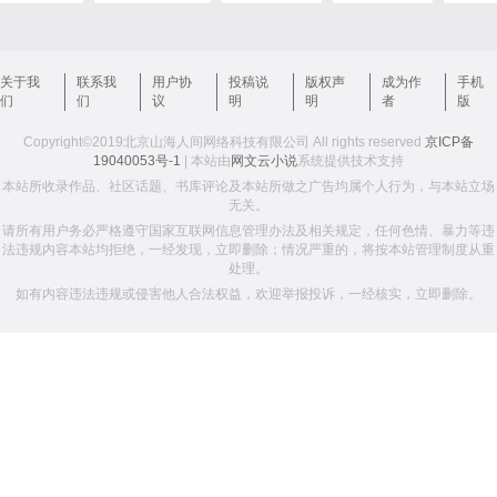
关于我
联系我
用户协
投稿说
版权声
成为作
手机
们
们
议
明
明
者
版
Copyright©2019北京山海人间网络科技有限公司 All rights reserved
京ICP备
19040053号-1
| 本站由
网文云小说
系统提供技术支持
本站所收录作品、社区话题、书库评论及本站所做之广告均属个人行为，与本站立场
无关。
请所有用户务必严格遵守国家互联网信息管理办法及相关规定，任何色情、暴力等违
法违规内容本站均拒绝，一经发现，立即删除；情况严重的，将按本站管理制度从重
处理。
如有内容违法违规或侵害他人合法权益，欢迎举报投诉，一经核实，立即删除。