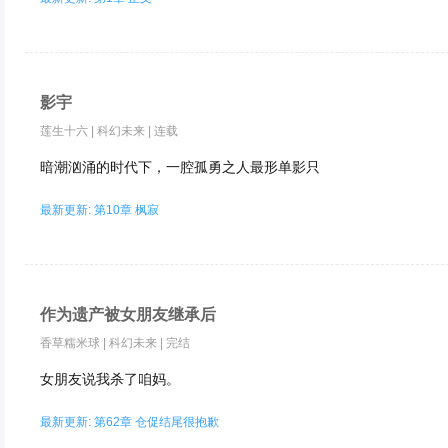
影宇
莲生十六
|
科幻未来
|
连载
暗潮汹涌的时代下，一腔孤勇之人最形单影只
最新更新: 第10章 枫寂
作为遗产被女朋友继承后
香草糯米球
|
科幻未来
|
完结
女朋友说我杀了咱妈。
最新更新: 第62章 仓促结尾很抱歉