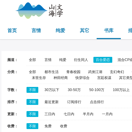
首页
言情
纯爱
其它
书库
频道：
全部
言情
纯爱
衍生同人
百合爱恋
混合CP
分类：
全部
都市生活
青春校园
武侠江湖
玄幻奇幻
末世生存
种田经商
快穿综合
宫廷权谋
其它类
字数：
不限
30万以下
30-50万
50-100万
100万以上
排序：
不限
最近更新
订阅排行
点击排行
更新：
不限
三日内
七日内
半月内
一月内
收费：
不限
免费
收费