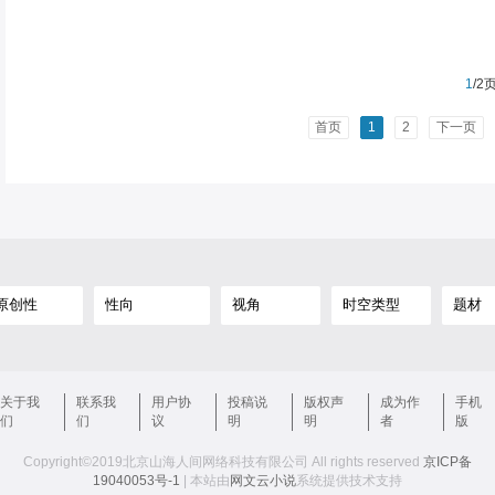
1
/2
首页
1
2
下一页
关于我
联系我
用户协
投稿说
版权声
成为作
手机
们
们
议
明
明
者
版
Copyright©2019北京山海人间网络科技有限公司 All rights reserved
京ICP备
19040053号-1
| 本站由
网文云小说
系统提供技术支持