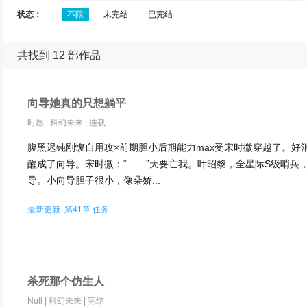
状态：
不限
未完结
已完结
共找到 12 部作品
向导她真的只想躺平
时愿
|
科幻未来
|
连载
腹黑迟钝刚愎自用攻×前期胆小后期能力max受宋时微穿越了。好
醒成了向导。宋时微：“……”天要亡我。叶昭黎，全星际S级哨兵
导。小向导胆子很小，像朵娇...
最新更新: 第41章 任务
杀死那个仿生人
Null
|
科幻未来
|
完结