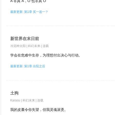
A 非真 A，O 也非真 O
最新更新: 第1章 买一送一？
新世界在末日前
冷泥种太阳
|
科幻未来
|
连载
学会在危难中生存，为理想付出决心与行动。
最新更新: 第1章 出院之后
土狗
Karasu
|
科幻未来
|
连载
我的皮囊令你失望，但我灵魂滚烫。