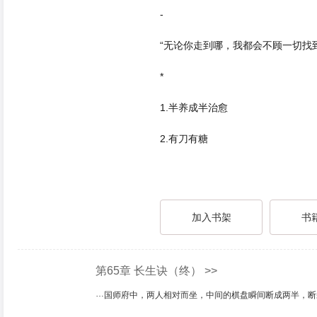
-
“无论你走到哪，我都会不顾一切找
*
1.半养成半治愈
2.有刀有糖
加入书架
书
第65章 长生诀（终） >>
国师府中，两人相对而坐，中间的棋盘瞬间断成两半，断