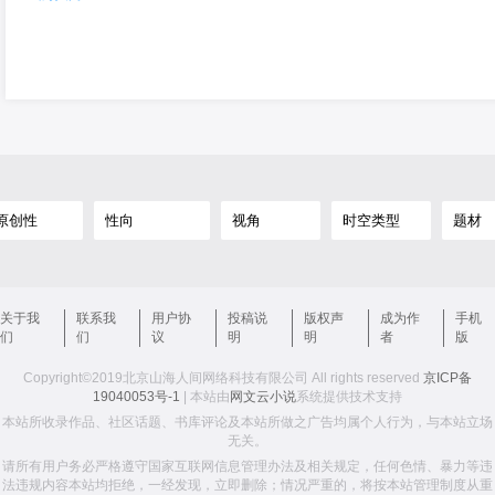
关于我
联系我
用户协
投稿说
版权声
成为作
手机
们
们
议
明
明
者
版
Copyright©2019北京山海人间网络科技有限公司 All rights reserved
京ICP备
19040053号-1
| 本站由
网文云小说
系统提供技术支持
本站所收录作品、社区话题、书库评论及本站所做之广告均属个人行为，与本站立场
无关。
请所有用户务必严格遵守国家互联网信息管理办法及相关规定，任何色情、暴力等违
法违规内容本站均拒绝，一经发现，立即删除；情况严重的，将按本站管理制度从重