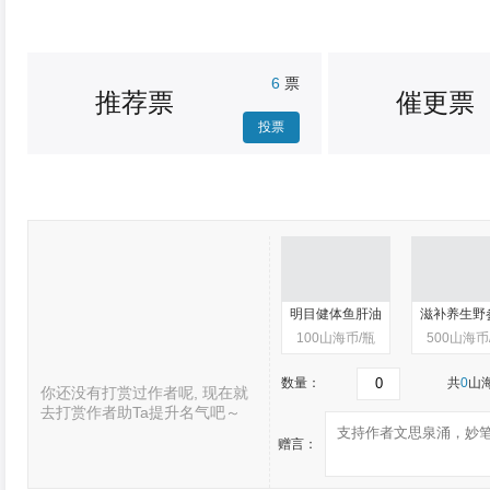
&...
6
票
推荐票
催更票
投票
打赏
知音难求
崭露头角
明目健体鱼肝油
滋补养生野
100
山海币/瓶
500
山海币
数量：
共
0
山
你还没有打赏过作者呢, 现在就
去打赏作者助Ta提升名气吧～
赠言：