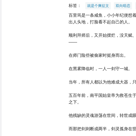
标签：
就是个爽征文
双向暗恋
百里筠是一条咸鱼，小小年纪便想
出人头地，打脸看不起自己的人。
顺利拜师后，又开始摆烂，没天赋
——
当月月票榜排名10000
在师门险些被偷家时挺身而出。
在黑雾降临时，一人一剑守一城。
当年，所有人都以为他难成大器，
五百年前，南平国始皇帝为救苍生
之下。
他残缺的灵魂游荡在世间，转世成
而那把剑则断成两半，剑灵孤身在