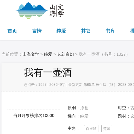
首页
言情
纯爱
其它
书库
当前位置：
山海文学
>
纯爱
>
玄幻奇幻
> 我有一壶酒（书号：1327）
我有一壶酒
总点击：1927 | 203649字 | 最新更新:第65章 长生诀（终） 2023-09-
原创：
原创
时空：
性向：
纯爱
题材：
主角：
百里筠
楚卿