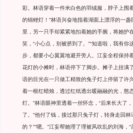
彩。林语穿着一件米白色的羽绒服，脖子上围
的锦鲤灯！”林语兴奋地指着湖面上漂浮的一
里，另一只手却紧紧地扣着她的手腕，将她护在
笑，“小心点，别被挤到了。”“知道啦，我有
步，都要小心翼翼地避开旁人。江妄全程保持
花灯的小摊时，林语停下了脚步。摊子上挂满
语的目光在一只做工精致的兔子灯上停留了许
着一根红蜡烛，透过红纸透出暖融融的光，憨态
灯。”林语眼神里透着一丝怀念，“后来长大了
了。”他付了钱，接过那只兔子灯，转身走回林
的？”“嗯。”江妄帮她理了理被风吹乱的刘海