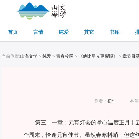
首页
言情
纯爱
其它
书库
当前位置:
山海文学
>
纯爱
>
青春校园
>
《他比星光更耀眼》
>
章节目
作者：
初忄
本章
第三十一章：元宵灯会的掌心温度正月十
个周末，恰逢元宵佳节。虽然春寒料峭，但这