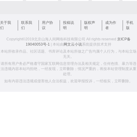
关于我
联系我
用户协
投稿说
版权声
成为作
手机
们
们
议
明
明
者
版
Copyright©2019北京山海人间网络科技有限公司 All rights reserved
京ICP备
19040053号-1
| 本站由
网文云小说
系统提供技术支持
本站所收录作品、社区话题、书库评论及本站所做之广告均属个人行为，与本站立场
无关。
请所有用户务必严格遵守国家互联网信息管理办法及相关规定，任何色情、暴力等违
法违规内容本站均拒绝，一经发现，立即删除；情况严重的，将按本站管理制度从重
处理。
如有内容违法违规或侵害他人合法权益，欢迎举报投诉，一经核实，立即删除。