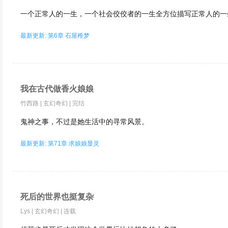
一个正常人的一生，一个社会佼佼者的一生全方位描写正常人的一
最新更新: 第6章 石屋稚梦
我在古代做香火娘娘
竹西路
|
玄幻奇幻
|
完结
鬼神之事，不过是她生活中的寻常风景。
最新更新: 第71章 求娘娘显灵
死后的世界也挺复杂
Lys
|
玄幻奇幻
|
连载