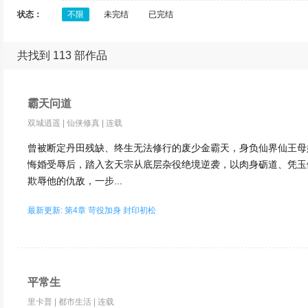
状态：
不限
未完结
已完结
共找到 113 部作品
霸天问道
双城逍遥
|
仙侠修真
|
连载
曾被断定丹田残缺、终生无法修行的废少金霸天，身负仙界仙王母
悔婚受辱后，踏入玄天宗从底层杂役绝境逆袭，以肉身砺道、凭玉
欺辱他的仇敌，一步...
最新更新: 第4章 苛役加身 封印初松
平常生
里卡普
|
都市生活
|
连载