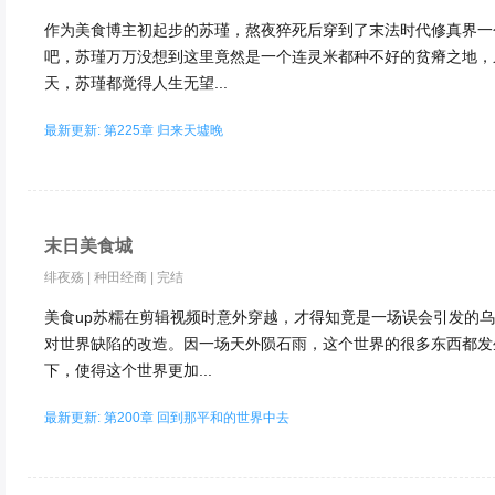
作为美食博主初起步的苏瑾，熬夜猝死后穿到了末法时代修真界一
吧，苏瑾万万没想到这里竟然是一个连灵米都种不好的贫瘠之地，
天，苏瑾都觉得人生无望...
最新更新: 第225章 归来天墟晚
末日美食城
绯夜殇
|
种田经商
|
完结
美食up苏糯在剪辑视频时意外穿越，才得知竟是一场误会引发的
对世界缺陷的改造。因一场天外陨石雨，这个世界的很多东西都发
下，使得这个世界更加...
最新更新: 第200章 回到那平和的世界中去