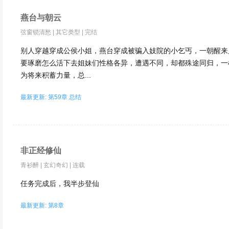
燕台与朝云
弦窗锁清愁
|
其它类型
|
完结
别人穿越穿成公侯小姐，燕台穿成被骗入妓院的小乞丐，一朝醒来
要琢磨怎么活下去姐妹们性格各异，遭遇不同，却都殊途同归，一
为将来积蓄力量，总...
最新更新: 第59章 总结
非正经修仙
青衫醉
|
玄幻奇幻
|
连载
任务完成后，我半步登仙
最新更新: 第8章