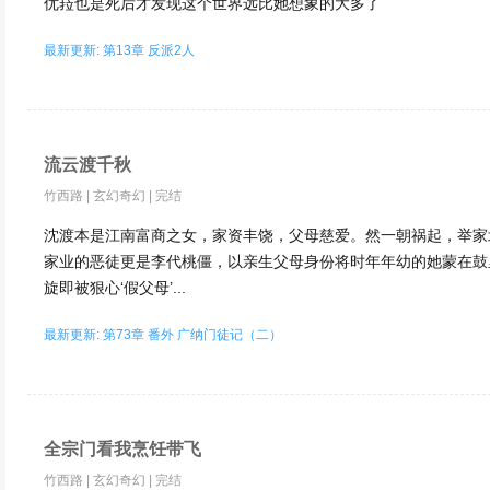
优菈也是死后才发现这个世界远比她想象的大多了
最新更新: 第13章 反派2人
流云渡千秋
竹西路
|
玄幻奇幻
|
完结
沈渡本是江南富商之女，家资丰饶，父母慈爱。然一朝祸起，举家
家业的恶徒更是李代桃僵，以亲生父母身份将时年年幼的她蒙在鼓
旋即被狠心‘假父母’...
最新更新: 第73章 番外 广纳门徒记（二）
全宗门看我烹饪带飞
竹西路
|
玄幻奇幻
|
完结