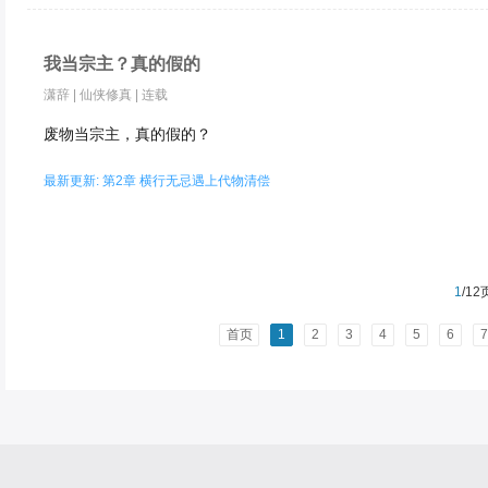
我当宗主？真的假的
潇辞
|
仙侠修真
|
连载
废物当宗主，真的假的？
最新更新: 第2章 横行无忌遇上代物清偿
1
/12
首页
1
2
3
4
5
6
7