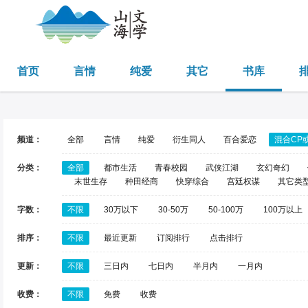
首页
言情
纯爱
其它
书库
频道：
全部
言情
纯爱
衍生同人
百合爱恋
混合CP
分类：
全部
都市生活
青春校园
武侠江湖
玄幻奇幻
末世生存
种田经商
快穿综合
宫廷权谋
其它类
字数：
不限
30万以下
30-50万
50-100万
100万以上
排序：
不限
最近更新
订阅排行
点击排行
更新：
不限
三日内
七日内
半月内
一月内
收费：
不限
免费
收费