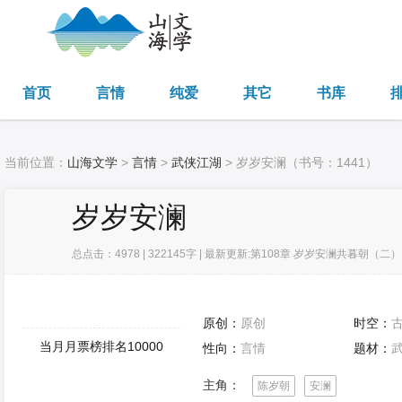
首页
言情
纯爱
其它
书库
当前位置：
山海文学
>
言情
>
武侠江湖
> 岁岁安澜（书号：1441）
岁岁安澜
总点击：4978 | 322145字 | 最新更新:第108章 岁岁安澜共暮朝（二） 2
原创：
原创
时空：
当月月票榜排名10000
性向：
言情
题材：
主角：
陈岁朝
安澜