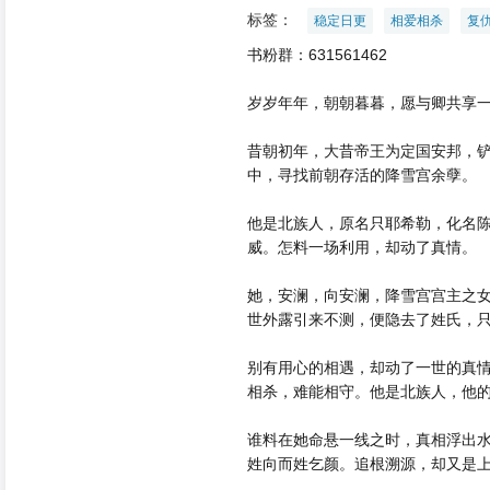
标签：
稳定日更
相爱相杀
复
书粉群：631561462
岁岁年年，朝朝暮暮，愿与卿共享
昔朝初年，大昔帝王为定国安邦，
中，寻找前朝存活的降雪宫余孽。
他是北族人，原名只耶希勒，化名
威。怎料一场利用，却动了真情。
她，安澜，向安澜，降雪宫宫主之
世外露引来不测，便隐去了姓氏，
别有用心的相遇，却动了一世的真
相杀，难能相守。他是北族人，他
谁料在她命悬一线之时，真相浮出
姓向而姓乞颜。追根溯源，却又是