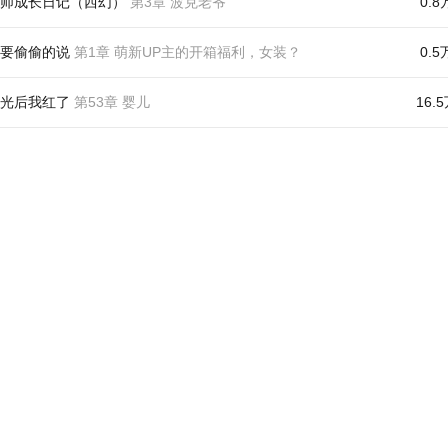
师成长日记（西幻）
第3章 波克老爷
0.8
要偷偷的说
第1章 萌新UP主的开箱福利，女装？
0.5
光后我红了
第53章 婴儿
16.
妃天生丽质
第2章 嘿嘿
0.4
养黛玉
第4章 黛玉卖萌之威
1.1
第9章 窗帘上的影子
2.5
五号
第2章 甜度2%
0.3
0万
统
第4章 爱哭鬼3
0.9