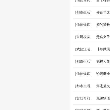
［都市生活］
修百年之
［仙侠修真］
撩的道长
［宫廷权谋］
楚宫女子
［武侠江湖］
【综武侠
［都市生活］
我在人界
［仙侠修真］
论饲养小
［都市生活］
穿进虐文
［玄幻奇幻］
鬼说物语