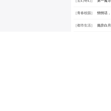
［玄幻奇幻］
第一魔导
［青春校园］
悄悄话，
［都市生活］
抛弃白月
［宫廷权谋］
我家世子
［其它类型］
穿越红楼
［惊悚悬疑］
以人为镜
［青春校园］
亲爱的十
［其它类型］
红玉帘
［快穿综合］
讨人厌系