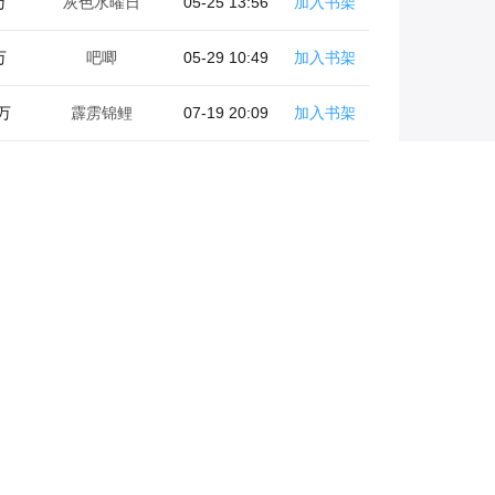
万
灰色水曜日
05-25 13:56
加入书架
万
吧唧
05-29 10:49
加入书架
5万
霹雳锦鲤
07-19 20:09
加入书架
万
爪巴十三
06-02 18:10
加入书架
万
陈癫
06-02 22:30
加入书架
万
包居居
06-17 18:03
加入书架
万
余音
06-10 14:34
加入书架
一只蟠桃精
加入书架
万
敷药草
06-19 20:31
加入书架