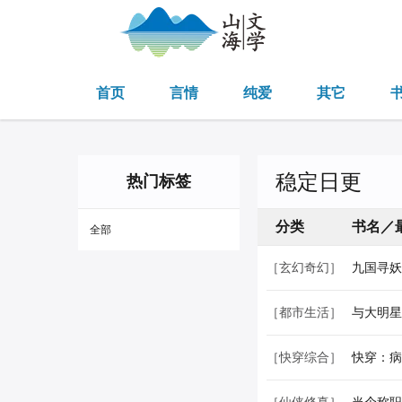
首页
言情
纯爱
其它
稳定日更
热门标签
分类
书名／
全部
［玄幻奇幻］
九国寻妖
［都市生活］
与大明星
［快穿综合］
快穿：病
［仙侠修真］
当个称职