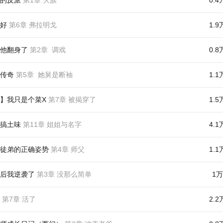
好
第6章 弗拉明戈
1.9
他翻身了
第2章 调戏
0.8
传奇
第5章 她舅是断袖
1.1
】我只是个菜X
第7章 被揭穿了
1.5
搞土味
第11章 姐姐与名字
4.1
徒弟的正确姿势
第4章 师父
1.1
后我逆袭了
第3章 没那么简单
1万
第7章 活了
2.2