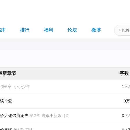
书库
排行
福利
论坛
微博
最新章节
字数
第6章 小小少年
1.5
谈个爱
0万
娇大佬强势宠夫
第2章 逃婚小新娘（2）
0.2
的反派
第1章 灭族
0.4