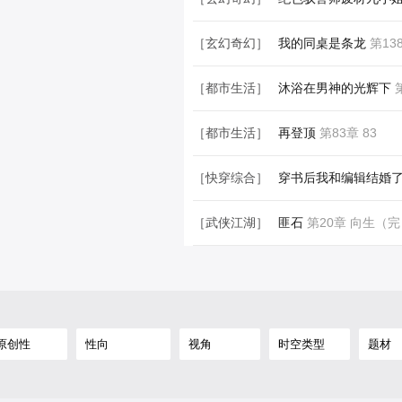
［玄幻奇幻］
绝色驭兽师废材九小
［玄幻奇幻］
我的同桌是条龙
第13
［都市生活］
沐浴在男神的光辉下
第
［都市生活］
再登顶
第83章 83
［快穿综合］
穿书后我和编辑结婚
［武侠江湖］
匪石
第20章 向生（