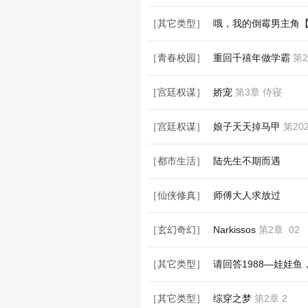
［青春校园］
回眸
第7章 军训第一
［其它类型］
哦，我的倒霉男主角
［青春校园］
重回千禧年做学霸
第2
［宫廷权谋］
娇宠
第3章 侍寝
［宫廷权谋］
娘子天天掉马甲
第20
［都市生活］
陆先生不期而遇
［仙侠修真］
师傅大人求放过
［玄幻奇幻］
Narkissos
第2章 02
［其它类型］
请回答1988—娃娃鱼