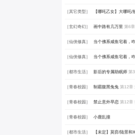
［都市生活］
你是我的小心肝儿
第6
［其它类型］
【哪吒乙女】大哪吒/
［玄幻奇幻］
画中路有几万里
第6章
［仙侠修真］
当个佛系咸鱼宅着，
［仙侠修真］
当个佛系咸鱼宅着，
［都市生活］
影后的专属助眠师
第3
［青春校园］
制霸腹黑兔兔
第12章
［青春校园］
禁止意外早恋
第12章
［青春校园］
小鹿乱撞