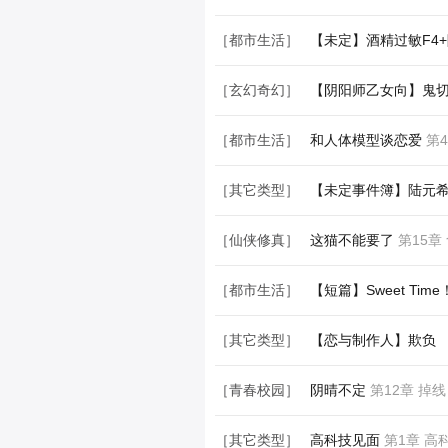
［都市生活］
【未定】莫弈/陆景和
［都市生活］
【未定】酒精过敏F4
［玄幻奇幻］
【阴阳师乙女向】鬼
［都市生活］
和人体模型谈恋爱
第
［其它类型］
【未定事件簿】陆元希
［仙侠修真］
这猫不能要了
第15章
［都市生活］
【短篇】Sweet Time
［其它类型］
【恋与制作人】欺负 
［青春校园］
阴晴不定
第12章 掉线