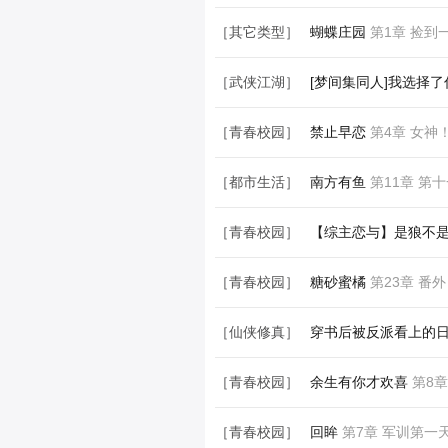
［武侠江湖］
灵鹫
第4章 灵鹫令
［其它类型］
蝴蝶庄园
第1章 捡到
［武侠江湖］
[梦间集同人]我选择了
［青春校园］
禁止早恋
第4章 女神
［都市生活］
南方有鱼
第11章 第
［青春校园］
【综主恋与】是狼不
［青春校园］
糖砂蜜橘
第23章 番外
［仙侠修真］
穿书后被反派看上的
［青春校园］
余生有你才欢喜
第8章