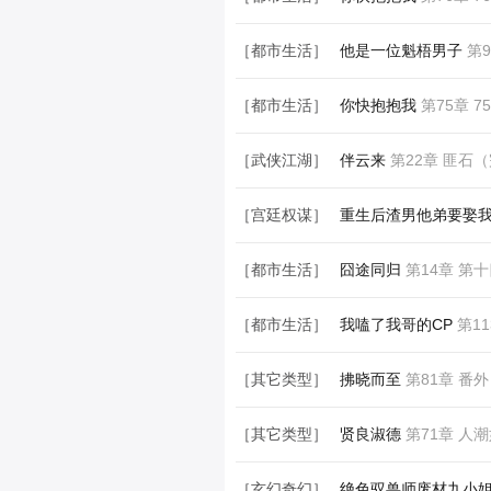
［都市生活］
你快抱抱我
第76章 76
［都市生活］
他是一位魁梧男子
第9
［都市生活］
你快抱抱我
第75章 75
［武侠江湖］
伴云来
第22章 匪石
［宫廷权谋］
重生后渣男他弟要娶
［都市生活］
囧途同归
第14章 第
［都市生活］
我嗑了我哥的CP
第1
［其它类型］
拂晓而至
第81章 番外
［其它类型］
贤良淑德
第71章 人