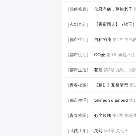
［都市生活］
网恋拾记
第5章 2020.
［仙侠修真］
仙君有病，莫挨老子
［玄幻奇幻］
【香蜜同人】（锦玉）
［都市生活］
自私的我
第1章 自私
［都市生活］
OO爱
第9章 再也不生
［都市生活］
花店
第3章 走吧，回
［青春校园］
【藕饼】互相暗恋
第1
［都市生活］
Shineon diamond
第1章
［青春校园］
心尖玫瑰
第1章 你是