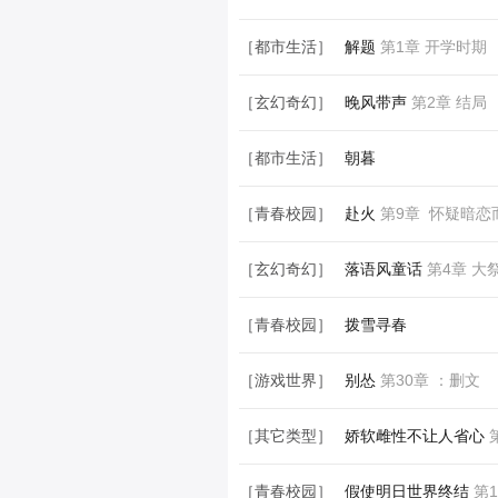
［其它类型］
高科技见面
第1章 高
［都市生活］
解题
第1章 开学时期
［玄幻奇幻］
晚风带声
第2章 结局
［都市生活］
朝暮
［青春校园］
赴火
第9章 怀疑暗恋
［玄幻奇幻］
落语风童话
第4章 大
［青春校园］
拨雪寻春
［游戏世界］
别怂
第30章 ：删文
［其它类型］
娇软雌性不让人省心
第