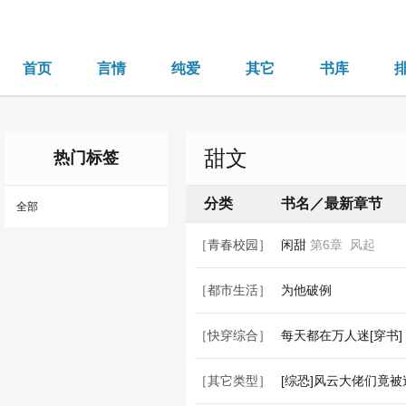
首页
言情
纯爱
其它
书库
甜文
热门标签
分类
书名／最新章节
全部
［青春校园］
闲甜
第6章 风起
［都市生活］
为他破例
［快穿综合］
每天都在万人迷[穿书]
［其它类型］
[综恐]风云大佬们竟