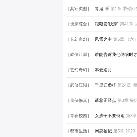
［都市生活］
和耽美大大同居是一
［其它类型］
青鬼·番
第1章 带你回
［快穿综合］
狠狠爱[快穿]
第41章 
［玄幻奇幻］
风雪之中
第6章 （六
［武侠江湖］
谁能告诉我他俩啥时
［玄幻奇幻］
攀云追月
［武侠江湖］
千里归桑梓
第24章 
［仙侠修真］
请您正经点
第3章 失
［青春校园］
女孩子不要倒追
第3章