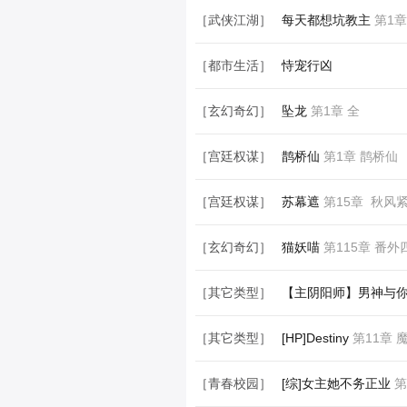
［武侠江湖］
每天都想坑教主
第1章
［都市生活］
恃宠行凶
［玄幻奇幻］
坠龙
第1章 全
［宫廷权谋］
鹊桥仙
第1章 鹊桥仙
［宫廷权谋］
苏幕遮
第15章 秋风
［玄幻奇幻］
猫妖喵
第115章 番外
［其它类型］
【主阴阳师】男神与
［其它类型］
[HP]Destiny
第11章 