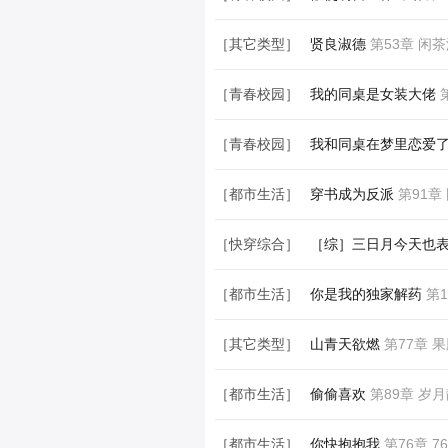
［青春校园］
假使明日世界终结
第1
［其它类型］
贤良淑德
第53章 闲
［青春校园］
我的同桌是女装大佬
第
［青春校园］
我和同桌在梦里恋爱
［都市生活］
穿书成为反派
第91章
［快穿综合］
［综］三日月今天也
［都市生活］
你是我的独家解药
第1
［其它类型］
山青天欲燃
第77章 
［都市生活］
偷偷喜欢
第89章 岁