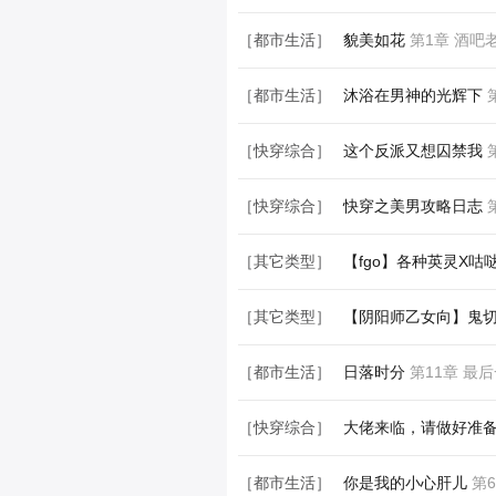
［其它类型］
综穿之梦
第2章 2
［都市生活］
貌美如花
第1章 酒吧
［都市生活］
沐浴在男神的光辉下
第
［快穿综合］
这个反派又想囚禁我
第
［快穿综合］
快穿之美男攻略日志
第
［其它类型］
【fgo】各种英灵X咕
［其它类型］
【阴阳师乙女向】鬼切
［都市生活］
日落时分
第11章 最
［快穿综合］
大佬来临，请做好准