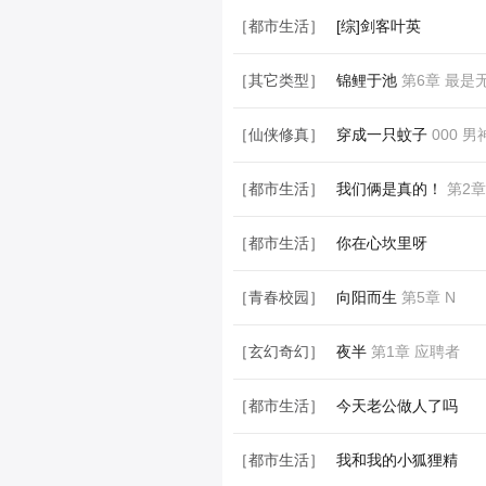
［青春校园］
[综]女主她不务正业
第
［都市生活］
[综]剑客叶英
［其它类型］
锦鲤于池
第6章 最是
［仙侠修真］
穿成一只蚊子
000 
［都市生活］
我们俩是真的！
第2章
［都市生活］
你在心坎里呀
［青春校园］
向阳而生
第5章 N
［玄幻奇幻］
夜半
第1章 应聘者
［都市生活］
今天老公做人了吗